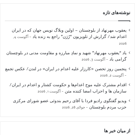
نوشته‌های تازه
یعقوب مهرنهاد از بلوچستان – اولین وبلاگ نویس جهان که در ایران
اعدام شد/ گزارش از تلویزیون “رُژن” راجع به زنده یاد
آگوست 4,
2026
یاد “یعقوب مهرنهاد” شهید و نمادِ مبارزه و مقاومت مدنی در بلوچستان
گرامی باد
آگوست 3, 2026
پنجمین روز تحصن «کارزار علیه اعدام در ایران» در لندن/ عکس تجمع
آگوست 2, 2026
اقدام مشترک علیه موج اعدام‌ها و حکومت کشتار و اعدام در ایران/
سازمان ها و احزاب امضا کننده متن
آگوست 1, 2026
ویدیو گفتگوی رادیو فردا با آقای رحیم بندوئی عضو شورای مرکزی
حزب مردم بلوچستان
جولای 28, 2026
از میان خبر ها