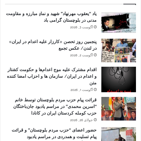
یاد “یعقوب مهرنهاد” شهید و نمادِ مبارزه و مقاومت
مدنی در بلوچستان گرامی باد
آگوست 3, 2026
پنجمین روز تحصن «کارزار علیه اعدام در ایران»
در لندن/ عکس تجمع
آگوست 2, 2026
اقدام مشترک علیه موج اعدام‌ها و حکومت کشتار
و اعدام در ایران/ سازمان ها و احزاب امضا کننده
متن
آگوست 1, 2026
قرائت پیام حزب مردم بلوچستان توسط خانم
“اسرین محمدی” در مراسم یادبود جان‌باختگان
حزب کومله کردستان ایران در کانادا
جولای 26, 2026
حضور اعضای “حزب مردم بلوچستان” و قرائت
پیام تسلیت و همدردی در مراسم یادبود