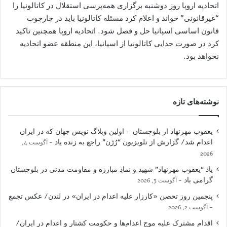
اتحادیه اروپا روز دوشنبه برگزاری همه‌پرسی استقلال در کاتالونیا را
“غیرقانونی” خواند و اعلام کرد مسئله کاتالونیا باید در چارچوب
قانون اساسی اسپانیا حل و فصل شود. اتحادیه اروپا همچنین تاکید
کرد در صورت جدایی کاتالونیا از اسپانیا، این منطقه عضو اتحادیه
نخواهد بود.
نوشته‌های تازه
یعقوب مهرنهاد از بلوچستان – اولین وبلاگ نویس جهان که در ایران
اعدام شد/ گزارش از تلویزیون “رُژن” راجع به زنده یاد
آگوست 4,
2026
یاد “یعقوب مهرنهاد” شهید و نمادِ مبارزه و مقاومت مدنی در بلوچستان
گرامی باد
آگوست 3, 2026
پنجمین روز تحصن «کارزار علیه اعدام در ایران» در لندن/ عکس تجمع
آگوست 2, 2026
اقدام مشترک علیه موج اعدام‌ها و حکومت کشتار و اعدام در ایران/