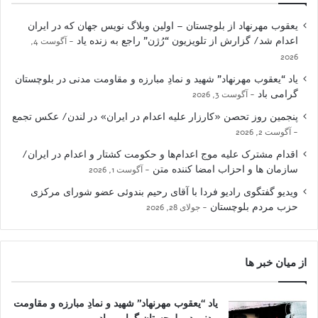
یعقوب مهرنهاد از بلوچستان – اولین وبلاگ نویس جهان که در ایران
اعدام شد/ گزارش از تلویزیون “رُژن” راجع به زنده یاد
آگوست 4,
2026
یاد “یعقوب مهرنهاد” شهید و نمادِ مبارزه و مقاومت مدنی در بلوچستان
گرامی باد
آگوست 3, 2026
پنجمین روز تحصن «کارزار علیه اعدام در ایران» در لندن/ عکس تجمع
آگوست 2, 2026
اقدام مشترک علیه موج اعدام‌ها و حکومت کشتار و اعدام در ایران/
سازمان ها و احزاب امضا کننده متن
آگوست 1, 2026
ویدیو گفتگوی رادیو فردا با آقای رحیم بندوئی عضو شورای مرکزی
حزب مردم بلوچستان
جولای 28, 2026
از میان خبر ها
یاد “یعقوب مهرنهاد” شهید و نمادِ مبارزه و مقاومت