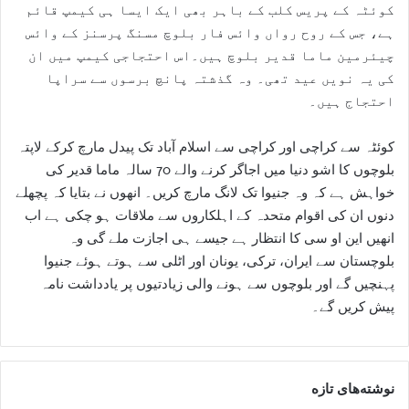
کوئٹہ کے پریس کلب کے باہر بھی ایک ایسا ہی کیمپ قائم
ہے، جس کے روح رواں وائس فار بلوچ مسنگ پرسنز کے وائس
چیئرمین ماما قدیر بلوچ ہیں۔اس احتجاجی کیمپ میں ان
کی یہ نویں عید تھی۔ وہ گذشتہ پانچ برسوں سے سراپا
احتجاج ہیں۔
کوئٹہ سے کراچی اور کراچی سے اسلام آباد تک پیدل مارچ کرکے لاپتہ
بلوچوں کا اشو دنیا میں اجاگر کرنے والے 70 سالہ ماما قدیر کی
خواہش ہے کہ وہ جنیوا تک لانگ مارچ کریں۔ انھوں نے بتایا کہ پچھلے
دنوں ان کی اقوام متحدہ کے اہلکاروں سے ملاقات ہو چکی ہے اب
انھیں این او سی کا انتظار ہے جیسے ہی اجازت ملے گی وہ
بلوچستان سے ایران، ترکی، یونان اور اٹلی سے ہوتے ہوئے جنیوا
پہنچیں گے اور بلوچوں سے ہونے والی زیادتیوں پر یادداشت نامہ
پیش کریں گے۔
نوشته‌های تازه