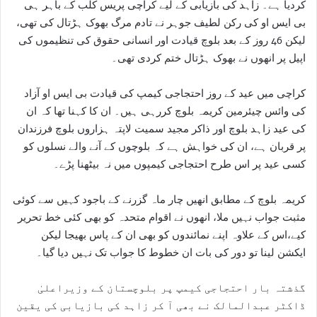
کردیا ہے۔ زاہد کی بازیابی کے لیے کراچی پریس کلب کے باہر ہی
بی ایس او کی رکن لطیف جوہر نے تادم مرگ بھوک ہڑتال کی تھی،
لیکن 46 روز کے بعد بلوچ قیادت اور انسانی حقوق کی تنظیموں کی
اپیل پر انھوں نے بھوک ہڑتال ختم کردی تھی۔
کراچی میں عید کے روز احتجاجی کیمپ کی قیادت بی ایس او آزاد
کی وائس چیئرمین کریمہ بلوچ کررہی ہیں۔ ان کا کہنا تھا کہ ان
کی عید زاہد بلوچ اور ذاکر مجید سمیت لاپتہ ہزاروں بلوچ فرزندان
پر قربان ہے، ان کی خواہش ہے کہ بلوچوں کے آنے والے نسلوں کو
کسی عید پر اس طرح احتجاجی کیمپوں میں نہ بیٹھنا پڑے۔
کریمہ بلوچ کے مطابق انھیں چار ماہ گزرنے کے باجود کہیں سے کوئی
مثبت جواب نہیں ملا، انھوں نے اقوام متحدہ کو بھی کئی خط تحریر
کیے،اس کے علاوہ اپنے نمائندوں کو بھی ان کے پاس بھیجا لیکن
ایکشن لینا تو دور کی بات ان خطوط کا جواب تک نہیں دیا گیا۔
گذشتہ بار احتجاجی کیمپ پر بلوچستان کے وزیراعلیٰ
ڈاکٹر عبدالمالک نے بھی آ کر زاہد کی بازیابی کی یقین