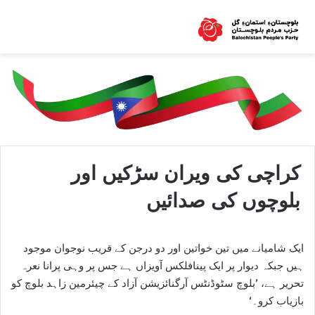
کراچی کی ویران سڑکیں اور
بلوچوں کی صدائیں
ایک شامیانے میں تین خواتین اور دو درجن کے قریب نوجوان موجود
ہیں جبکہ دیوار پر ایک پینافلکس آویزاں ہے جس پر وہی پرانا نعرہ
تحریر ہے، ’بلوچ سٹوڈنٹس آرگنائزیشن آزاد کے چیئرمین زاہد بلوچ کو
بازیاب کرو۔‘