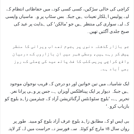
کراچی کی خالی سڑکیں، کسی کسی کونے میں حفاظاتی انتظام کے
لیے پولیس اہلکار تعینات ہیں جبکہ بس سٹاپ پر وہ ماسیاں واپسی
کے لیے سواری کی منتظر ہیں جو ’مالکن‘ کی ہدایت پر عید کی
صبح جلدی آگئیں تھیں۔
جو بازار گذشتہ دنوں پر ہجوم تھے اب ویرانی کا منظر
پیش کر رہے ہیں، وسطی شہر میں ان بازاروں کے درمیان
واقع کراچی پریس کلب کا فٹ پاتھ عید کی چھٹی کے روز
بھی آباد ہے۔
ایک شامیانے میں تین خواتین اور دو درجن کے قریب نوجوان موجود
ہیں جبکہ دیوار پر ایک پینافلکس آویزاں ہے جس پر وہی پرانا نعرہ
تحریر ہے، ’بلوچ سٹوڈنٹس آرگنائزیشن آزاد کے چیئرمین زاہد بلوچ کو
بازیاب کرو۔‘
بی ایس او کے مطابق زاہد بلوچ عرف آزاد بلوچ کو مبینہ طور پر
رواں سال 18 مارچ کو کوئٹہ سے فورسز نے حراست میں لے کر لاپتہ