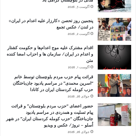
مدنی در بلوچستان گرامی باد
آگوست 3, 2026
پنجمین روز تحصن «کارزار علیه اعدام در ایران»
در لندن/ عکس تجمع
آگوست 2, 2026
اقدام مشترک علیه موج اعدام‌ها و حکومت کشتار
و اعدام در ایران/ سازمان ها و احزاب امضا کننده
متن
آگوست 1, 2026
قرائت پیام حزب مردم بلوچستان توسط خانم
“اسرین محمدی” در مراسم یادبود جان‌باختگان
حزب کومله کردستان ایران در کانادا
جولای 26, 2026
حضور اعضای “حزب مردم بلوچستان” و قرائت
پیام تسلیت و همدردی در مراسم یادبود
جان‌باختگان “حزب کومله کردستان ایران” در شهر
اُسلو – نروژ/ عکس و ویدیو
جولای 26, 2026