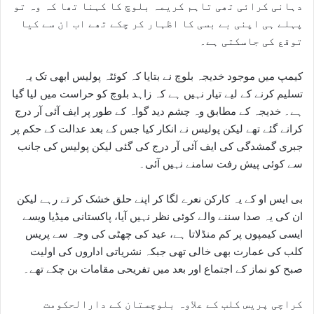
دہانی کرائی تھی تاہم کریمہ بلوچ کا کہنا تھا کہ وہ تو
پہلے ہی اپنی بے بسی کا اظہار کر چکے تھے اب ان سے کیا
توقع کی جاسکتی ہے۔
کیمپ میں موجود خدیجہ بلوچ نے بتایا کہ کوئٹہ پولیس ابھی تک یہ
تسلیم کرنے کے لیے تیار نہیں ہے کہ زاہد بلوچ کو حراست میں لیا گیا
ہے۔ خدیجہ کے مطابق وہ چشم دید گواہ کے طور پر ایف آئی آر درج
کرانے گئے تھے لیکن پولیس نے انکار کیا جس کے بعد عدالت کے حکم پر
جبری گمشدگی کی ایف آئی آر درج کی گئی لیکن پولیس کی جانب
سے کوئی پیش رفت سامنے نہیں آئی۔
بی ایس او کے یہ کارکن نعرے لگا کر اپنے حلق خشک کر تے رہے لیکن
ان کی یہ صدا سننے والے کوئی نظر نہیں آیا، پاکستانی میڈیا ویسے
ایسی کیمپوں پر کم منڈلاتا ہے، عید کی چھٹی کی وجہ سے پریس
کلب کی عمارت بھی خالی تھی جبکہ نشریاتی اداروں کی اولیت
صبح کو نماز کے اجتماع اور بعد میں تفریحی مقامات بن چکے تھے۔
کراچی پریس کلب کے علاوہ بلوچستان کے دارالحکومت