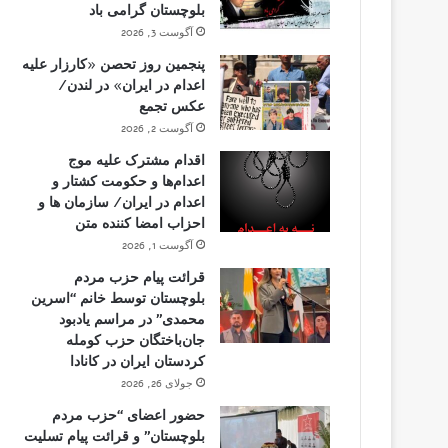
بلوچستان گرامی باد
آگوست 3, 2026
پنجمین روز تحصن «کارزار علیه
اعدام در ایران» در لندن/
عکس تجمع
آگوست 2, 2026
اقدام مشترک علیه موج
اعدام‌ها و حکومت کشتار و
اعدام در ایران/ سازمان ها و
احزاب امضا کننده متن
آگوست 1, 2026
قرائت پیام حزب مردم
بلوچستان توسط خانم “اسرین
محمدی” در مراسم یادبود
جان‌باختگان حزب کومله
کردستان ایران در کانادا
جولای 26, 2026
حضور اعضای “حزب مردم
بلوچستان” و قرائت پیام تسلیت