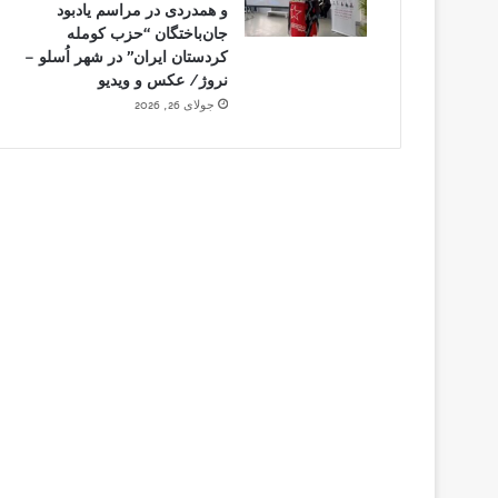
و همدردی در مراسم یادبود
جان‌باختگان “حزب کومله
کردستان ایران” در شهر اُسلو –
نروژ/ عکس و ویدیو
جولای 26, 2026