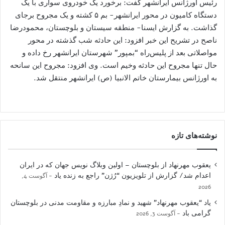
رئیس اورژانس ایرانشهر گفت: برخورد یک خودروی سواری با یک
دستگاه کامیون در محور ایرانشهر- بم ۵ کشته و یک مجروح برجای
گذاشت. به گزارش ایسنا- منطقه سیستان و بلوچستان، محمودرضا
ناصح در تشریح این خبر افزود: این حادثه شب گذشته در محور
مواصلاتی بعد از پلیس‌راه “بمپور” شهرستان ایرانشهر رخ داده و
حال تنها مجروح این حادثه وخیم است. وی افزود: مجروح این سانحه
به اورژانس بیمارستان خاتم الانبیا (ص) ایرانشهر منتقل شد.
نوشته‌های تازه
یعقوب مهرنهاد از بلوچستان – اولین وبلاگ نویس جهان که در ایران
اعدام شد/ گزارش از تلویزیون “رُژن” راجع به زنده یاد
آگوست 4,
2026
یاد “یعقوب مهرنهاد” شهید و نمادِ مبارزه و مقاومت مدنی در بلوچستان
گرامی باد
آگوست 3, 2026