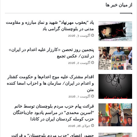
از میان خبر ها
یاد “یعقوب مهرنهاد” شهید و نمادِ مبارزه و مقاومت
مدنی در بلوچستان گرامی باد
آگوست 3, 2026
پنجمین روز تحصن «کارزار علیه اعدام در ایران»
در لندن/ عکس تجمع
آگوست 2, 2026
اقدام مشترک علیه موج اعدام‌ها و حکومت کشتار
و اعدام در ایران/ سازمان ها و احزاب امضا کننده
متن
آگوست 1, 2026
قرائت پیام حزب مردم بلوچستان توسط خانم
“اسرین محمدی” در مراسم یادبود جان‌باختگان
حزب کومله کردستان ایران در کانادا
جولای 26, 2026
حضور اعضای “حزب مردم بلوچستان” و قرائت