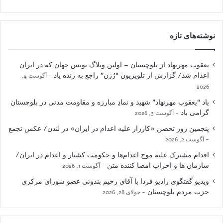
نوشته‌های تازه
یعقوب مهرنهاد از بلوچستان – اولین وبلاگ نویس جهان که در ایران
اعدام شد/ گزارش از تلویزیون “رُژن” راجع به زنده یاد
آگوست 4,
2026
یاد “یعقوب مهرنهاد” شهید و نمادِ مبارزه و مقاومت مدنی در بلوچستان
گرامی باد
آگوست 3, 2026
پنجمین روز تحصن «کارزار علیه اعدام در ایران» در لندن/ عکس تجمع
آگوست 2, 2026
اقدام مشترک علیه موج اعدام‌ها و حکومت کشتار و اعدام در ایران/
سازمان ها و احزاب امضا کننده متن
آگوست 1, 2026
ویدیو گفتگوی رادیو فردا با آقای رحیم بندوئی عضو شورای مرکزی
حزب مردم بلوچستان
جولای 28, 2026