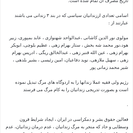
تاریخ مصرف آن تمام شده است.
اسامی تعدادی اززندانیان سیاسی که در بند ۳ زندانی می باشند
عبارتند از :
مولوی نور الدین کاشانی ،عبدالواحد شهنوازی ، عابد بمپوری، زبیر
هود،نور محمد شه بخش ، ستار بهرام زهی ، عظیم بلوچی، ابوبکر
بهرام زهی ، عین الله قنبر زهی ، عبدالخالق ریگی ، ادریس بهرام
زهی ، سهیل ملازهی، نوید دفاعیان، امین رئیسی ، بشیر بلدهی ،
شیر محمد زمانی پور
رژیم ولی فقیه عملا زندانها را به اردوگاه های مرگ تبدیل نموده
است و بصورت تدریجی زندانیان را به کام مرگ می فرستد
.
فعالین حقوق بشر و دمکراسی در ایران ، ایجاد شرایط قرون
وسطایی و حاد که منجر به مرگ زندانیان ، عدم درمان زندانیان، عدم