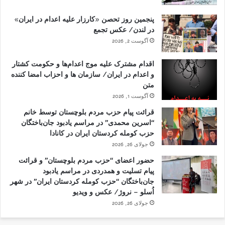
پنجمین روز تحصن «کارزار علیه اعدام در ایران»
در لندن/ عکس تجمع
آگوست 2, 2026
اقدام مشترک علیه موج اعدام‌ها و حکومت کشتار
و اعدام در ایران/ سازمان ها و احزاب امضا کننده
متن
آگوست 1, 2026
قرائت پیام حزب مردم بلوچستان توسط خانم
“اسرین محمدی” در مراسم یادبود جان‌باختگان
حزب کومله کردستان ایران در کانادا
جولای 26, 2026
حضور اعضای “حزب مردم بلوچستان” و قرائت
پیام تسلیت و همدردی در مراسم یادبود
جان‌باختگان “حزب کومله کردستان ایران” در شهر
اُسلو – نروژ/ عکس و ویدیو
جولای 26, 2026