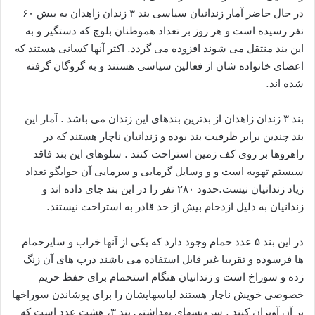
در حال حاضر آمار زندانیان سیاسی بند ۳ زندان زاهدان به بیش ۶۰
نفر رسیده است و هر روز بر تعداد هموطنان بلوچ که دستگیر و به
این بند منتقل می شوند افزوده می گردد. اکثر آنها کسانی هستند که
اعضای خانواده شان از فعالین سیاسی هستند و به گروگان گرفته
شده اند.
بند ۳ زندان زاهدان از بدترین بندهای این زندان می باشد . آمار این
بند چندین برابر ظرفیت بند بوده و زندانیان ناچار هستند که در
راهروها بر روی کف زمین استراحت کنند . سلوهای این بند فاقد
سیستم تهویه است و و وسایل گرمایی و سرمایی آن جوابگو تعداد
زیاد زندانیان نیست.حدود ۲۸۰ نفر را در این بند جای داده اند و
زندانیان به دلیل ازدحام بیش از حد قادر به استراحت نیستند.
در این بند ۵ عدد حمام وجود دارد که یکی از آنها خراب و سایرحمام
ها فرسوده و تقریبا غیر قابل استفاده می باشند درب های آن زنگ
زده و سوراخ است و زندانیان هنگام استحمام برای حفظ حریم
خصوصی خویش ناچار هستند لباسهایشان را برای پوشاندن سوراخها
بر آن آویزان کنند . سرویسهای بهداشتی بند ۳، هشت عدد است که