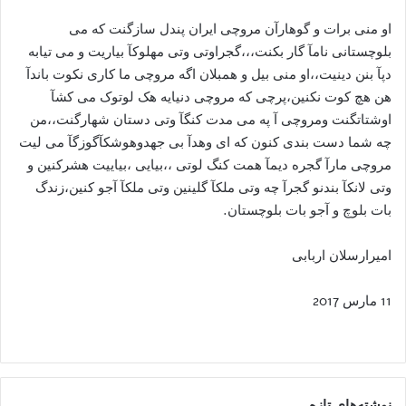
او منی برات و گوهارآن مروچی ایران پندل سازگنت که می
بلوچستانی نامآ گار بکنت،،،گجراوتی وتی مهلوکآ بیاریت و می تیابه
دپآ بنن دینیت،،او منی بیل و همبلان اگه مروچی ما کاری نکوت باندآ
هن هچ کوت نکنین،پرچی که مروچی دنیایه هک لوتوک می کشآ
اوشتاتگنت ومروچی آ په می مدت کنگآ وتی دستان شهارگنت،،من
چه شما دست بندی کنون که ای وهدآ بی جهدوهوشکآگوزگآ می لیت
مروچی مارآ گجره دیمآ همت کنگ لوتی ،،بیایی ،بیاییت هشرکنین و
وتی لانکآ بندنو گجرآ چه وتی ملکآ گلینین وتی ملکآ آجو کنین،زندگ
بات بلوچ و آجو بات بلوچستان.
امیرارسلان اربابی
11 مارس 2017
نوشته‌های تازه