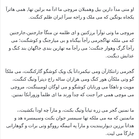
او منی مدآ دارین بیل وهمبلان مروچی ما ادآ مه برلین تها, همی هاترآ
یکجاه بوتگین که می ملک و راجه سرآ ایران ظلم کنگنت.
مروچی ما وتی توآرآ برزکنین و ای ظلمه نن منگآ جارجنین،جارجنین
که می ملکه تهاگجرمی رآجآ بیگناه و بی میارجنگ و کوشگنت؛ می
رآجآ گرگ وهوار جنگنت؛ می رآجآ مه تهارین بندی جاگهان بند کنگ و
عذابش دیگنت.
گجرمی زانتکارآن ومی نیکمردانآ یک ویک کوشگو گارکنگنت، می ملکآ
گو وتی ملکآن هور کنگ ومی هزاران ساله راج دپترآ وتیگ کنگنت،
موپت و ناهکآ می ورنایان کوشگو و می لوگان لومبینگنت، مروچی
می موچی همی جرآ جنت که چدآ ورند ما ای ظلمآ وزورآنکآ نمنین.
ما نمنین گجر می زره تیابآ وتیگ بکنت، و مارآ چه اودآ بکشیت،،
مانمنین که مه می ملکه تها سیمسر جوان بکنت وسیمسره هد و
هداتآ برزین دیوارببندیت و مارآ په آنیمگه رووگو وتی برات و گوهارانی
چارگآ می لیت.