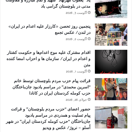
یاد “یعقوب مهرنهاد” شهید و نمادِ مبارزه و مقاومت
مدنی در بلوچستان گرامی باد
آگوست 3, 2026
پنجمین روز تحصن «کارزار علیه اعدام در ایران»
در لندن/ عکس تجمع
آگوست 2, 2026
اقدام مشترک علیه موج اعدام‌ها و حکومت کشتار
و اعدام در ایران/ سازمان ها و احزاب امضا کننده
متن
آگوست 1, 2026
قرائت پیام حزب مردم بلوچستان توسط خانم
“اسرین محمدی” در مراسم یادبود جان‌باختگان
حزب کومله کردستان ایران در کانادا
جولای 26, 2026
حضور اعضای “حزب مردم بلوچستان” و قرائت
پیام تسلیت و همدردی در مراسم یادبود
جان‌باختگان “حزب کومله کردستان ایران” در شهر
اُسلو – نروژ/ عکس و ویدیو