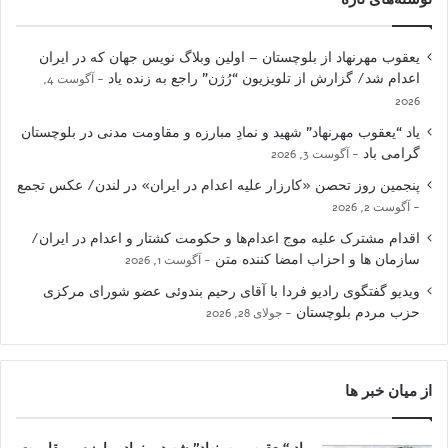
یعقوب مهرنهاد از بلوچستان – اولین وبلاگ نویس جهان که در ایران
اعدام شد/ گزارش از تلویزیون “رُژن” راجع به زنده یاد
آگوست 4,
2026
یاد “یعقوب مهرنهاد” شهید و نمادِ مبارزه و مقاومت مدنی در بلوچستان
گرامی باد
آگوست 3, 2026
پنجمین روز تحصن «کارزار علیه اعدام در ایران» در لندن/ عکس تجمع
آگوست 2, 2026
اقدام مشترک علیه موج اعدام‌ها و حکومت کشتار و اعدام در ایران/
سازمان ها و احزاب امضا کننده متن
آگوست 1, 2026
ویدیو گفتگوی رادیو فردا با آقای رحیم بندوئی عضو شورای مرکزی
حزب مردم بلوچستان
جولای 28, 2026
از میان خبر ها