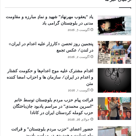
یاد “یعقوب مهرنهاد” شهید و نمادِ مبارزه و مقاومت
مدنی در بلوچستان گرامی باد
آگوست 3, 2026
پنجمین روز تحصن «کارزار علیه اعدام در ایران»
در لندن/ عکس تجمع
آگوست 2, 2026
اقدام مشترک علیه موج اعدام‌ها و حکومت کشتار
و اعدام در ایران/ سازمان ها و احزاب امضا کننده
متن
آگوست 1, 2026
قرائت پیام حزب مردم بلوچستان توسط خانم
“اسرین محمدی” در مراسم یادبود جان‌باختگان
حزب کومله کردستان ایران در کانادا
جولای 26, 2026
حضور اعضای “حزب مردم بلوچستان” و قرائت
پیام تسلیت و همدردی در مراسم یادبود