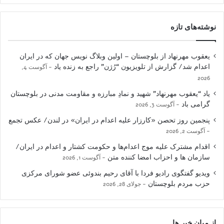
نوشته‌های تازه
یعقوب مهرنهاد از بلوچستان – اولین وبلاگ نویس جهان که در ایران
اعدام شد/ گزارش از تلویزیون “رُژن” راجع به زنده یاد
آگوست 4,
2026
یاد “یعقوب مهرنهاد” شهید و نمادِ مبارزه و مقاومت مدنی در بلوچستان
گرامی باد
آگوست 3, 2026
پنجمین روز تحصن «کارزار علیه اعدام در ایران» در لندن/ عکس تجمع
آگوست 2, 2026
اقدام مشترک علیه موج اعدام‌ها و حکومت کشتار و اعدام در ایران/
سازمان ها و احزاب امضا کننده متن
آگوست 1, 2026
ویدیو گفتگوی رادیو فردا با آقای رحیم بندوئی عضو شورای مرکزی
حزب مردم بلوچستان
جولای 28, 2026
از میان خبر ها