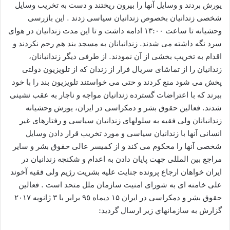
یورش بردند و وسایل آنها را بیرون ریختند و دست به تخریب وسایل
شخصی زندانیان بخصوص زندانیان سیاسی زدند . این بازرسی
وحشیانه تا ساعت ۱۳:۰۰ ادامه داشت و تا این مدت زندانیان در هوای
سرد نگه داشته می شدند. زندانبانان به مسجد بند هم رحم نکردند و
اقدام به تخریب بخشی از آن نمودند. از طرفی دیگر زندانبانان،
زندانیان را از تماشای سریال فرار از زندان که از تلویزیون دولتی
پخش می شود منع کردند و حتی می خواستند تلویزیون بند را با خود
ببرند که با اعتراضات گسترده زندانیان مواجه و ناچار به عقب نشینی
شدند. فعالین حقوق بشر و دمکراسی در ایران، یورش وحشیانه
زندانبانان ولی فقیه به سلولهای زندانیان سیاسی و رفتارهای غیر
انسانی آنها با زندانیان سیاسی و مورد تخریب قرار دادن وسایل
شخصی آنها را محکوم می کند و از کمیسر عالی حقوق بشر و سایر
مراجع بین المللی جهت پایان دادن به اعدام و شکنجه زندانیان در
ایران خواهان ارجاع پرونده جنایت علیه بشریت رژیم ولی فقیه آخوند
علی خامنه ای به شورای امنیت سازمان ملل متحد است . فعالين
حقوق بشر و دمكراسى در ايران ۱۵ دیماه ٩٥ برابر با ۳ ژانویه ٢٠١۷
گزارش به سازمانهاي زير ارسال گرديد: