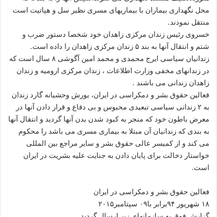
محل نگهداری بیماران با بیماریهای مسری نظیر سل و هپاتیت است
منتقل نمودند.
خسروی رئیس زندان مرکزی زاهدان خود شخصا دستور ضرب و
شتم و انتقال آنها به بند ۵ زندان مرکزی زاهدان را داده است.
زندانیان سیاسی ایرج محمدی و محمد امین آگوشی ۸ سال است که
در زندانهای مخفی وزارت اطلاعات ، زندان مرکزی ارومیه و زندان
زاهدان زندانی می باشند .
فعالین حقوق بشر و دمکراسی در ایران، یورش وحشیانه گارد زندان
به ۲ زندانی سیاسی تبعیدی محبوس و بی دفاع و قرار دادن آنها در
معرض باطون خود که منجر به کبود شدن بدن آنها گردید و انتقال آنها
به بندی که زندانیان آن مبتلا به بیماری مسری می باشد را محکوم
می کند و از کمیسر عالی حقوق بشر و سایر مراجع بین المللی
خواستار دخالت برای پایان دادن به جنایت علیه بشریت در ایران
است.
فعالین حقوق بشر و دمکراسی در ایران
۱۸ شهریور ۹۴برابر با۰۹ سپتامبر۲۰۱۵
گزارش فوق به سازمانهای زیر ارسال گردید