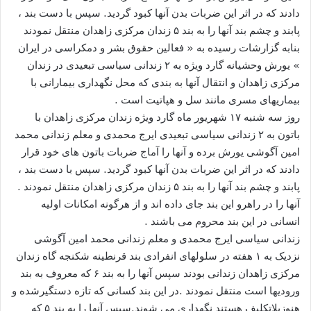
دادند که در اثر این ضربات بدن آنها کبود گردید. سپس با دست بند ،
پابند و چشم بند آنها را به بند ۵ زندان مرکزی زاهدان منتقل نمودند
بنابه گزارشات رسیده به « فعالین حقوق بشر و دمکراسی در ایران
» یورش وحشیانه گارد ویژه به ۲ زندانی سیاسی تبعیدی در زندان
مرکزی زاهدان و انتقال آنها به بندی که محل نگهداری بیمارانی با
بیماریهای مسری مانند سل و هپاتیت است .
روز سه شنبه ۱۷ شهریور ماه گارد ویژه زندان مرکزی زاهدان با
باتون به ۲ زندانی سیاسی تبعیدی ایرج محمدی و معلم زندانی محمد
امین آگوشی یورش برده و آنها را آماج ضربات باتون های خود قرار
دادند که در اثر این ضربات بدن آنها کبود گردید. سپس با دست بند ،
پابند و چشم بند آنها را به بند ۵ زندان مرکزی زاهدان منتقل نمودند .
آنها را در راهرو این بند جای داده اند و از هرگونه امکانات اولیه
انسانی در این بند محروم می باشند .
زندانی سیاسی ایرج محمدی و معلم زندانی محمد امین آگوشی
نزدیک به ۱ هفته در سلولهای انفرادی بند قرنطینه شکنجه گاه زندان
مرکزی زاهدان زندانی بودند سپس آنها را به بند ۶ که معروف به بند
ورودیها است منتقل نمودند .در این بند کسانی که تازه دستگیرشده و
هنوزبلاتکلیف هستند نگهداری می شوند.سپس آنها را به بند ۵ که