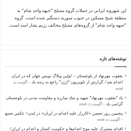
این شهروند ایرانی در حملات گروه مسلح “جبهه واحد شام” به
منطقه شیخ مسکین در جنوب سوریه دستگیر شده است. گروه
“جبهه واحد شام” از گروه‌های مسلح مخالف رژیم بشار اسد است.
نوشته‌های تازه
یعقوب مهرنهاد از بلوچستان – اولین وبلاگ نویس جهان که در ایران
اعدام شد/ گزارش از تلویزیون “رُژن” راجع به زنده یاد
آگوست 4,
2026
یاد “یعقوب مهرنهاد” شهید و نمادِ مبارزه و مقاومت مدنی در بلوچستان
گرامی باد
آگوست 3, 2026
پنجمین روز تحصن «کارزار علیه اعدام در ایران» در لندن/ عکس تجمع
آگوست 2, 2026
اقدام مشترک علیه موج اعدام‌ها و حکومت کشتار و اعدام در ایران/