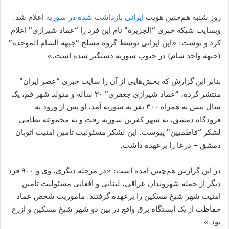
روز شنبه هم‌چنین هویت
ایرانی بازداشت شده در سوریه
اعلام شد.
وبسایت شبکه خبری “الجزیره” نام این فرد را “عماد شیرازی” اعلام
کرد و نوشت: «این ایرانی توسط گروه مسلح “جبهه الشام الموحده”
(جبهه واحد شام) در جنوب سوریه دستگیر شده است.»
بنابر این گزارش که بخش‌هایی از آن را سایت خبری “عصر ایران”
منتشر کرده، “عماد شیرازی جعفری” ۳۰ ساله و متولد شهر قم، یک
سال پیش به همراه ۳۰۰ نفر به سوریه آمد. او پس از ورود به
فرودگاه دمشق، به شهر کفرین سوریه رفت و به مجموعه نظامی
لشکر “فاطمیین” پیوست. این لشکر مسئولیت تامین امنیت اتوبان
دمشق – درعا را برعهده داشت.
در این گزارش هم‌چنین آمده است: «در مرحله دیگری، وی و ۹۰۰ فرد
دیگر از جمله شهروندان عراقی، لبنانی و افغانی مسئولیت تامین
امنیت شهر شیخ مسکین را برعهده گرفتند. ماموریت شخص عماد
حفاظت از یک ایستگاه برق واقع در بین دو شهر شیخ مسکین و ازرع
بود.»