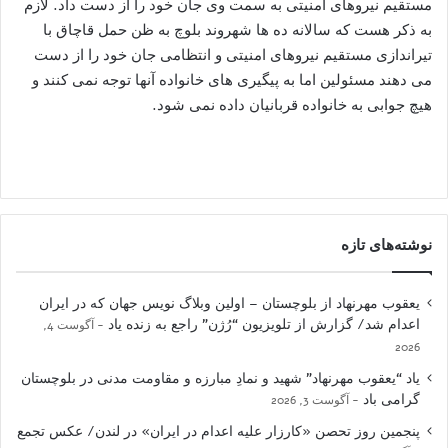
مستقیم نیروهای امنیتی به سمت وی جان خود را از دست داد. لازم
به ذکر هست که سالانه ده ها شهروند بلوچ به ظن حمل قاچاق با
تیراندازی مستقیم نیروهای امنیتی و انتظامی جان خود را از دست
می دهند مسئولین اما به پیگیری های خانواده آنها توجه نمی کنند و
هیچ جوابی به خانواده قربانیان داده نمی شود.
نوشته‌های تازه
یعقوب مهرنهاد از بلوچستان – اولین وبلاگ نویس جهان که در ایران
اعدام شد/ گزارش از تلویزیون “رُژن” راجع به زنده یاد
آگوست 4,
2026
یاد “یعقوب مهرنهاد” شهید و نمادِ مبارزه و مقاومت مدنی در بلوچستان
گرامی باد
آگوست 3, 2026
پنجمین روز تحصن «کارزار علیه اعدام در ایران» در لندن/ عکس تجمع