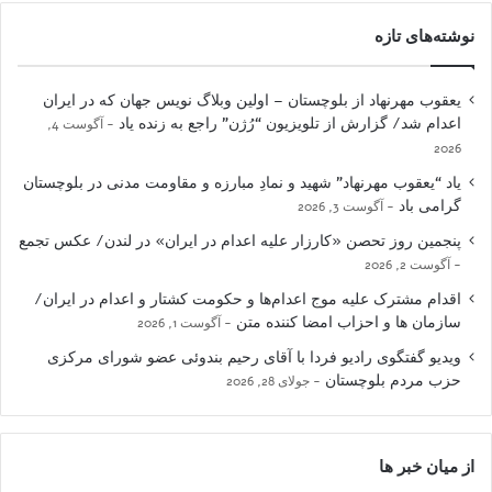
نوشته‌های تازه
یعقوب مهرنهاد از بلوچستان – اولین وبلاگ نویس جهان که در ایران
اعدام شد/ گزارش از تلویزیون “رُژن” راجع به زنده یاد
آگوست 4,
2026
یاد “یعقوب مهرنهاد” شهید و نمادِ مبارزه و مقاومت مدنی در بلوچستان
گرامی باد
آگوست 3, 2026
پنجمین روز تحصن «کارزار علیه اعدام در ایران» در لندن/ عکس تجمع
آگوست 2, 2026
اقدام مشترک علیه موج اعدام‌ها و حکومت کشتار و اعدام در ایران/
سازمان ها و احزاب امضا کننده متن
آگوست 1, 2026
ویدیو گفتگوی رادیو فردا با آقای رحیم بندوئی عضو شورای مرکزی
حزب مردم بلوچستان
جولای 28, 2026
از میان خبر ها