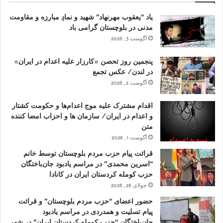
یاد “یعقوب مهرنهاد” شهید و نمادِ مبارزه و مقاومت
مدنی در بلوچستان گرامی باد
آگوست 3, 2026
پنجمین روز تحصن «کارزار علیه اعدام در ایران»
در لندن/ عکس تجمع
آگوست 2, 2026
اقدام مشترک علیه موج اعدام‌ها و حکومت کشتار
و اعدام در ایران/ سازمان ها و احزاب امضا کننده
متن
آگوست 1, 2026
قرائت پیام حزب مردم بلوچستان توسط خانم
“اسرین محمدی” در مراسم یادبود جان‌باختگان
حزب کومله کردستان ایران در کانادا
جولای 26, 2026
حضور اعضای “حزب مردم بلوچستان” و قرائت
پیام تسلیت و همدردی در مراسم یادبود
جان‌باختگان “حزب کومله کردستان ایران” در شهر