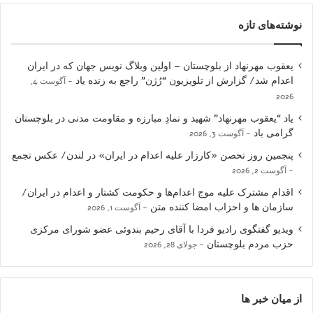
نوشته‌های تازه
یعقوب مهرنهاد از بلوچستان – اولین وبلاگ نویس جهان که در ایران
اعدام شد/ گزارش از تلویزیون “رُژن” راجع به زنده یاد
آگوست 4,
2026
یاد “یعقوب مهرنهاد” شهید و نمادِ مبارزه و مقاومت مدنی در بلوچستان
گرامی باد
آگوست 3, 2026
پنجمین روز تحصن «کارزار علیه اعدام در ایران» در لندن/ عکس تجمع
آگوست 2, 2026
اقدام مشترک علیه موج اعدام‌ها و حکومت کشتار و اعدام در ایران/
سازمان ها و احزاب امضا کننده متن
آگوست 1, 2026
ویدیو گفتگوی رادیو فردا با آقای رحیم بندوئی عضو شورای مرکزی
حزب مردم بلوچستان
جولای 28, 2026
از میان خبر ها