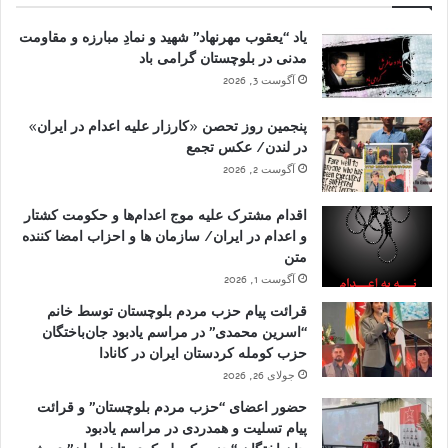
یاد “یعقوب مهرنهاد” شهید و نمادِ مبارزه و مقاومت
مدنی در بلوچستان گرامی باد
آگوست 3, 2026
پنجمین روز تحصن «کارزار علیه اعدام در ایران»
در لندن/ عکس تجمع
آگوست 2, 2026
اقدام مشترک علیه موج اعدام‌ها و حکومت کشتار
و اعدام در ایران/ سازمان ها و احزاب امضا کننده
متن
آگوست 1, 2026
قرائت پیام حزب مردم بلوچستان توسط خانم
“اسرین محمدی” در مراسم یادبود جان‌باختگان
حزب کومله کردستان ایران در کانادا
جولای 26, 2026
حضور اعضای “حزب مردم بلوچستان” و قرائت
پیام تسلیت و همدردی در مراسم یادبود