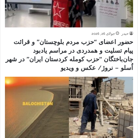
حیدر
جولای 26, 2026
حضور اعضای “حزب مردم بلوچستان” و قرائت
پیام تسلیت و همدردی در مراسم یادبود
جان‌باختگان “حزب کومله کردستان ایران” در شهر
اُسلو – نروژ/ عکس و ویدیو