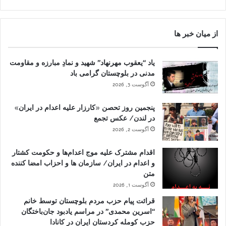
از میان خبر ها
یاد “یعقوب مهرنهاد” شهید و نمادِ مبارزه و مقاومت
مدنی در بلوچستان گرامی باد
آگوست 3, 2026
پنجمین روز تحصن «کارزار علیه اعدام در ایران»
در لندن/ عکس تجمع
آگوست 2, 2026
اقدام مشترک علیه موج اعدام‌ها و حکومت کشتار
و اعدام در ایران/ سازمان ها و احزاب امضا کننده
متن
آگوست 1, 2026
قرائت پیام حزب مردم بلوچستان توسط خانم
“اسرین محمدی” در مراسم یادبود جان‌باختگان
حزب کومله کردستان ایران در کانادا