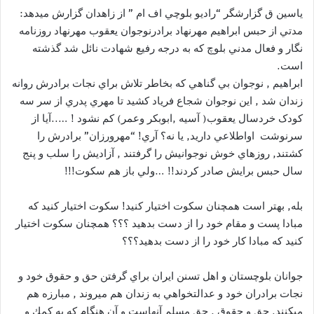
ياسين ق گزارشگر “راديو بلوچي اف ام ” از زاهدان گزارش ميدهد:
مدتي از حبس ابراهيم مهرنهاد برادرنوجوان يعقوب مهرنهاد روزنامه
نگار و فعال مدني بلوچ كه به درجه رفيع شهادت نائل شد گذشته
است.
ابراهيم , نوجوان بي گناهي كه بخاطر تلاش براي نجات برادرش روانه
زندان شد , اين نوجوان شجاع فرياد کشيد تا مهري پدري از سر سه
کودک خردسال يعقوب( آسيه ,ابوبکر وعمر) کم نشود ! …..آيا از
سرنوشت اواطلاعي داريد, يا نه؟ آري! “مهرورزان” برادرش را
کشتند, روزهاي خوش نوجوانيش را گرفتند , آزاديش را سلب و پنج
سال حبس برايش صادر کردند!! …ولي باز هم سکوت!!!
بله, بهتر است همچنان سكوت اختيار كنيد! سكوت اختيار كنيد كه
مبادا پست و مقام خود را از دست بدهيد ؟؟؟ همچنان سكوت اختيار
كنيد كه مبادا كار خود را از دست بدهيد؟؟؟
جوانان بلوچستان و اهل تسنن ايران براي گرفتن حق و حقوق خود و
نجات برادران خود و عدالتخواهي به زندان هم ميروند , مبارزه هم
ميكنند. حق و حقوق , حق مسلم آنهاست و آن هنگام كه به كمك و