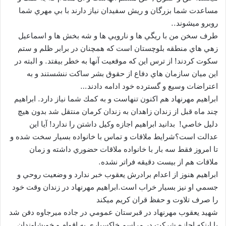
مساعدت شما بزرگان و ريش سفيدان نياز دارند با بي مهري شما
روبرو ميشوند..
طرف سخن من با ريگي ها و نارويي ها و شه بخش ها و اسماعيل
زهي هاي منطقه بلوچستان است كه همچنان در برابر ظلم و ستم
سكوت كردند! از ترس اين كه موقعيت آنها به خطر بيفتد. و البته در
اين ميان سازمان هاي دفاع از حقوق بشر ساكت ننشستند و به
اعتراضات وسيع و گسترده خود ادامه دادند…
ابراهيم مهرنهاد هم اكنون تنهاست و به كمك شما نياز دارد. ابراهيم
چند ماه قبل از زندان زاهدان به زندان كرمان منتقل شد بدون هيچ
دليل خاصي! بدانيد ابراهيم اجازه وكيل داشتن را ندارد! آيا اين
عدالت است؟شرايط ملاقات و تماس با خانواده بسيار سخت شده و
تا امروز فقط سه بار با خانواده ملاقات حضوري داشته و زمان
ملاقات هم از بيست دقيقه فراتر نشده.
ابراهيم هنوز از اعدام برادرش يعقوب خبر ندارد و وضعيت روحي و
جسمي او نيز بسيار خراب است.ابراهيم مهرنهاد در زندان وقت خود
را صرف تلاوت و حفظ قران كريم ميكند
شهيد يعقوب مهرنهاد در قبرستان عمومي در جاده ميرجاوه دفن شد
با اينكه اجازه شركت در مراسم خاكسپاري به اقوام و خويشاوندان