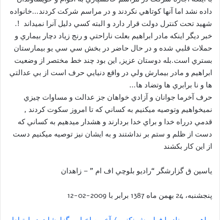
داده نشد اما آنها كوتاهي نكردند و در مراسم شركت كردند…خانواده
شهيد تحت كنترل دولت قرار دارد و البته کسي دليل آنرا نميداند !.
خبر ديگر اينكه مادر ابراهيم بعلت ناراحتي و رنج زياد دچار بيماري و
حملات قلبي شده و در حال حاضر در بخش سي سي يو بيمارستان
بستري است.بله دوستان عزيز, اين بود چند خط مختصر از وضعيت
ابراهيم و مادر بيمارش ولي در واقع دنيايي حرف است از بي عدالتي
ها و نا برابري ها وتضاد ها…
حرف آخرما جوانان و آزادي خواهان جز عدالت و مساوات چيزي
نميخواهيم وتوصيه ميكنيم به كساني كه تا امروز سكوت كردند ,
قدمي درراه خدا و براي خدا بردارند و هشدار ميدهيم به كساني كه
دست از ظلم و ستم بر نداشتند و به ايشان نيز توصيه ميكنيم دست
از اين كار بكشند
ياسين ق گزارشگر “راديو بلوچي اف ام ” – زاهدان
پنجشنبه، 24 بهمن ماه 1387 برابر با 2009-02-12
براهيم مهرناد را فراموش نکنيم / آخرين اخبار و گزارشات در ارتباط