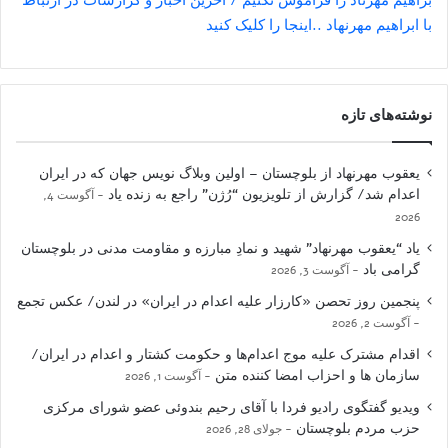
با ابراهيم مهرنهاد ..اينجا را کليک کنيد
نوشته‌های تازه
یعقوب مهرنهاد از بلوچستان – اولین وبلاگ نویس جهان که در ایران
اعدام شد/ گزارش از تلویزیون “رُژن” راجع به زنده یاد
آگوست 4,
2026
یاد “یعقوب مهرنهاد” شهید و نمادِ مبارزه و مقاومت مدنی در بلوچستان
گرامی باد
آگوست 3, 2026
پنجمین روز تحصن «کارزار علیه اعدام در ایران» در لندن/ عکس تجمع
آگوست 2, 2026
اقدام مشترک علیه موج اعدام‌ها و حکومت کشتار و اعدام در ایران/
سازمان ها و احزاب امضا کننده متن
آگوست 1, 2026
ویدیو گفتگوی رادیو فردا با آقای رحیم بندوئی عضو شورای مرکزی
حزب مردم بلوچستان
جولای 28, 2026