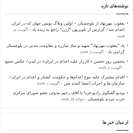
نوشته‌های تازه
یعقوب مهرنهاد از بلوچستان – اولین وبلاگ نویس جهان که در ایران
اعدام شد/ گزارش از تلویزیون “رُژن” راجع به زنده یاد
آگوست 4,
2026
یاد “یعقوب مهرنهاد” شهید و نمادِ مبارزه و مقاومت مدنی در بلوچستان
گرامی باد
آگوست 3, 2026
پنجمین روز تحصن «کارزار علیه اعدام در ایران» در لندن/ عکس تجمع
آگوست 2, 2026
اقدام مشترک علیه موج اعدام‌ها و حکومت کشتار و اعدام در ایران/
سازمان ها و احزاب امضا کننده متن
آگوست 1, 2026
ویدیو گفتگوی رادیو فردا با آقای رحیم بندوئی عضو شورای مرکزی
حزب مردم بلوچستان
جولای 28, 2026
از میان خبر ها