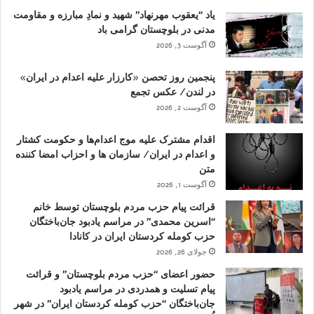
یاد “یعقوب مهرنهاد” شهید و نمادِ مبارزه و مقاومت
مدنی در بلوچستان گرامی باد
آگوست 3, 2026
پنجمین روز تحصن «کارزار علیه اعدام در ایران»
در لندن/ عکس تجمع
آگوست 2, 2026
اقدام مشترک علیه موج اعدام‌ها و حکومت کشتار
و اعدام در ایران/ سازمان ها و احزاب امضا کننده
متن
آگوست 1, 2026
قرائت پیام حزب مردم بلوچستان توسط خانم
“اسرین محمدی” در مراسم یادبود جان‌باختگان
حزب کومله کردستان ایران در کانادا
جولای 26, 2026
حضور اعضای “حزب مردم بلوچستان” و قرائت
پیام تسلیت و همدردی در مراسم یادبود
جان‌باختگان “حزب کومله کردستان ایران” در شهر