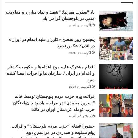
یاد “یعقوب مهرنهاد” شهید و نمادِ مبارزه و مقاومت
مدنی در بلوچستان گرامی باد
آگوست 3, 2026
پنجمین روز تحصن «کارزار علیه اعدام در ایران»
در لندن/ عکس تجمع
آگوست 2, 2026
اقدام مشترک علیه موج اعدام‌ها و حکومت کشتار
و اعدام در ایران/ سازمان ها و احزاب امضا کننده
متن
آگوست 1, 2026
قرائت پیام حزب مردم بلوچستان توسط خانم
“اسرین محمدی” در مراسم یادبود جان‌باختگان
حزب کومله کردستان ایران در کانادا
جولای 26, 2026
حضور اعضای “حزب مردم بلوچستان” و قرائت
پیام تسلیت و همدردی در مراسم یادبود