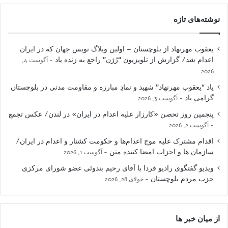
نوشته‌های تازه
یعقوب مهرنهاد از بلوچستان – اولین وبلاگ نویس جهان که در ایران
اعدام شد/ گزارش از تلویزیون “رُژن” راجع به زنده یاد
آگوست 4,
2026
یاد “یعقوب مهرنهاد” شهید و نمادِ مبارزه و مقاومت مدنی در بلوچستان
گرامی باد
آگوست 3, 2026
پنجمین روز تحصن «کارزار علیه اعدام در ایران» در لندن/ عکس تجمع
آگوست 2, 2026
اقدام مشترک علیه موج اعدام‌ها و حکومت کشتار و اعدام در ایران/
سازمان ها و احزاب امضا کننده متن
آگوست 1, 2026
ویدیو گفتگوی رادیو فردا با آقای رحیم بندوئی عضو شورای مرکزی
حزب مردم بلوچستان
جولای 28, 2026
از میان خبر ها