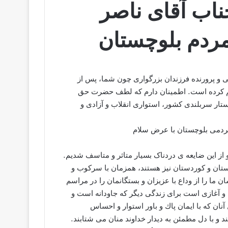
اب آقای ناصر
ردم بلوچستان
كی و پرورنده فرزندان بزرگواری چون شما، پس از
يم كرده است. اطمينان دارم كه لطف حضرت حق
ر سربلندی كشور، استواری انقلاب و آزادی و
ردمی بلوچستان با عرض سلام
 از این ضایعه ی دردناک بسیار متاثر و متاسف شدیم.
ستان و کوردستان نیز هستند، همزمان با سرکوب و
ان ملتمان، در طول ٣٨ سال حاکمیتشان ما را از وداع با عزیزان و بستگانمان را در مراسم
 و آغازی است برای زندگی ديگر كه جاودانه است و
آنان كه با ايمان پاك و باور استوار و احساس
و با دل مطمئن به ديدار خداوند منان می شتابند.