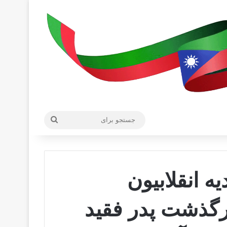
جستجو
برای
ه انقلابیون
رگذشت پدر فقید