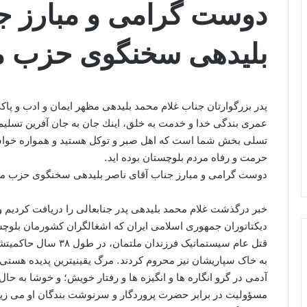
دوست گرامی و مبارز جن
بلیدهی سخنگوی حزب م
پدر بزرگوارتان جناب غلام محمد بلیدهی مظهر ايمان و ادب و پا
عمری بندگی خدا و خدمت به خلق، اينك جان به جان آفرين تسل
تسلی بخش شما است كه اهل صبر و توكل هستيد و همواره خواستا
حرمت و رفاه مردم بلوچستان بوده ايد.
دوست گرامی و مبارز جناب آقای ناصر بلیدهی سخنگوی حزب م
خبر درگذشت غلام محمد بلیدهی پدر جنابعالی را دریافت کردیم و
دیکتاتوران جمهوری اسلامی ایران که اشغالگران کشورمان بلوچ
قتل عام سیستماتیک فرزند
به خاک سپاریشان نیز محروم کردند. مرگ يقينيترين پديده هستی
آدمی در گرو انگاره ها و انگيزه ها و رفتار خويش؛ و خوشا به حال 
مسؤوليت در برابر حضرت پروردگار و سرنوشت بندگان او می زيند 